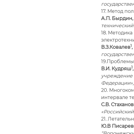
государстве
17. Метод п
А.П. Бырдин,
технический
18. Методик
электротехн
1
В.З.Ковалев
государстве
19.Проблемы
1
В.И. Кудряш
учреждение 
Федерации», 
20. Многоко
интервале т
С.В. Стаханов
«Российский
21. Летател
Ю.В Писарев
“Воронежски