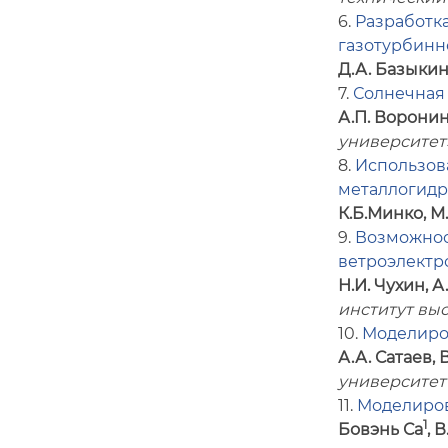
6.
Разработка
газотурбинн
Д.А. Базыкин
7.
Солнечная 
А.П. Воронин
университет
8.
Использов
металлогидр
К.Б.Минко, М
9.
Возможнос
ветроэлектр
Н.И. Чухин, 
институт вы
10.
Моделиров
А.А. Сатаев, 
университет 
11.
Моделиров
1
Бовэнь Са
, 