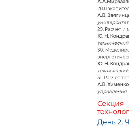
А.А.Мирзаали
28.Накопите
А.В. Звягинц
университет
29. Расчет и
Ю. Н. Кондр
технический 
30. Моделир
энергетичес
Ю. Н. Кондр
технический 
31. Расчет т
А.В. Хименко
управления 
Секция
техноло
День 2. Ч