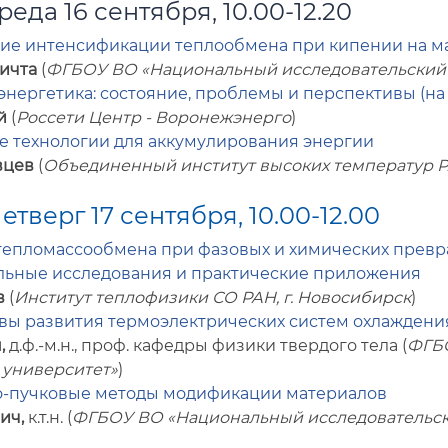
реда 16 сентября, 10.00-12.20
ие интенсификации теплообмена при кипении на ма
Кичта
(
ФГБОУ ВО «Национальный исследовательский
нергетика: состояние, проблемы и перспективы (н
й
(
Россети Центр - Воронежэнерго
)
 технологии для аккумулирования энергии
вцев
(
Объединенный институт высоких температур 
Четверг 17 сентября,
10.00-12.00
епломассообмена при фазовых и химических превр
ьные исследования и практические приложения
в
(
Институт теплофизики СО РАН, г. Новосибирск
)
вы развития термоэлектрических систем охлаждения
,
д.ф.-м.н., проф. кафедры физики твердого тела (
ФГБО
 университет»
)
-пучковые методы модификации материалов
ич,
к.т.н.
(
ФГБОУ ВО «Национальный исследовательск