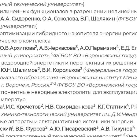
нный технический университет»
)
олилинейных функционалов в разрешении нелинейн
 А.А. Сидоренко, О.А. Соколова, В.П. Шелякин
(
ФГБОУ 
 университет»
)
а оптимизации гибридного накопителя энергии реги
ического комплекса
2
3
4
, О.В.Архипова
, А.В.Черкасова
, А.О.Парамзин
, Е.Д. 
5
нный университет»,
ФГБОУ ВО «Воронежский госуда
 водородной энергетики и перспективы их решения
2
3
1
, Ю.Н. Шалимов
, В.И. Корольков
(
Федеральное госуд
высшего образования «Воронежский институт Минис
2-3
г. Воронеж, Россия,
ФГБОУ ВО «Воронежский госу
мпонентные неводные электролиты для эксплуатаци
емператур
1
2
3
4
а
, И.С. Кречетов
, Н.В. Свириденкова
, К.Г. Статник
, Р
 химико-технологический университет им. Д.И.Менд
ьные аппараты и альтернативные источники энергии
1
2
3
4
ский
, В.Б. Фурсов
, А.Ю. Писаревский
, А.В. Тикунов
5
й государственный технический университет",
Феде