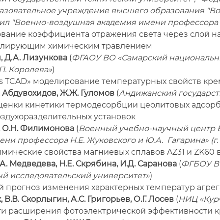
азовательное учреждение высшего образования "В
ил "Военно-воздушная академия имени профессора Н.
ование коэффициента отражения света через слой н
улирующим химическим травлением
, Д.А. Лизункова
(
ФГАОУ ВО «Самарский национальн
П. Королева»
)
rus TCAD» моделирование температурных свойств кр
К. Абдувохидов, Ж.Ж. Гуломов
(
Андижанский государст
оценки кинетики термодесорбции цеолитовых адсорб
оздухоразделительных установок
, О.Н. Филимонова
(
Военный учебно-научный центр 
ни профессора Н.Е. Жуковского и Ю.А. Гагарина» (г
химические свойства магниевых сплавов AZ31 и ZK60
.А. Медведева, Н.Е. Скрябина, И.Д. Саранова
(
ФГБОУ В
й исследовательский университет»
)
ый прогноз изменения характерных температур агре
 В.В. Скорлыгин, А.С. Григорьев, О.Г. Лосев
(
НИЦ «Курч
ути расширения фотоэлектрической эффективности 