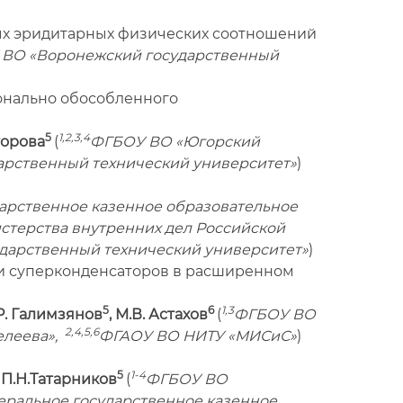
ых эридитарных физических соотношений
ВО «Воронежский государственный
онально обособленного
5
1,2,3,4
Егорова
(
ФГБОУ ВО «Югорский
рственный технический университет»
)
арственное казенное образовательное
терства внутренних дел Российской
дарственный технический университет»
)
и суперконденсаторов в расширенном
5
6
1,3
.Р. Галимзянов
, М.В. Астахов
(
ФГБОУ ВО
2,4,5,6
елеева»,
ФГАОУ ВО НИТУ «МИСиС»
)
5
1-4
П.Н.Татарников
(
ФГБОУ ВО
ральное государственное казенное