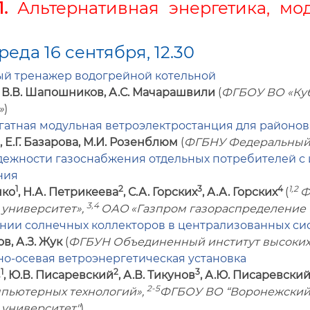
1.
Альтернативная энергетика, мо
реда 16 сентября, 12.30
й тренажер водогрейной котельной
, В.В. Шапошников, А.С. Мачарашвили
(
ФГБОУ ВО «Куб
»
)
гатная модульная ветроэлектростанция для районо
, Е.Г. Базарова, М.И. Розенблюм
(
ФГБНУ Федеральный
дежности газоснабжения отдельных потребителей с
ния
1
2
3
4
1,2
нко
, Н.А. Петрикеева
, С.А. Горских
, А.А. Горских
(
Ф
3,4
 университет»,
ОАО
«Газпром газораспределение
нии солнечных коллекторов в централизованных си
в, А.З. Жук
(
ФГБУН Объединенный институт высоких 
о-осевая ветроэнергетическая установка
1
2
3
в
, Ю.В. Писаревский
, А.В. Тикунов
, А.Ю. Писаревски
2-5
мпьютерных технологий»,
ФГБОУ ВО “Воронежский
 университет"
)