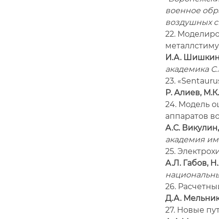
военное обр
воздушных с
22. Моделир
металлстим
И.А. Шишкин
академика С.
23. «Sentau
Р. Алиев, М.
24. Модель 
аппаратов в
А.С. Викулин
академия име
25. Электро
А.Л. Габов, Н
национальны
26. Расчетн
Д.А. Мельник,
27. Новые п