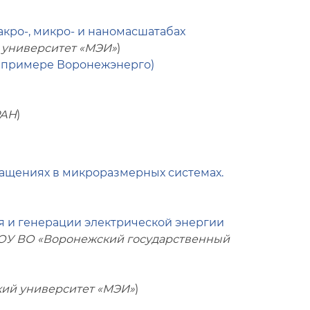
кро-, микро- и наномасшатабах
 университет «МЭИ»
)
а примере Воронежэнерго)
РАН
)
ащениях в микроразмерных системах.
 и генерации электрической энергии
У ВО «Воронежский государственный
ий университет «МЭИ»
)