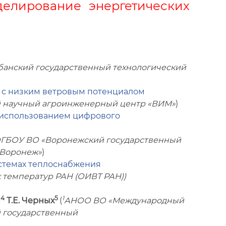
делирование энергетических
анский государственный технологический
в с низким ветровым потенциалом
 научный агроинженерный центр «ВИМ»
)
 использованием цифрового
ГБОУ ВО «Воронежский государственный
 Воронеж»
)
стемах теплоснабжения
температур РАН (ОИВТ РАН))
4
5
1
й
Т.Е. Черных
(
АНОО ВО «Международный
 государственный