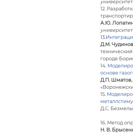
университет 
12. Разрабо
транспортир
А.Ю. Лопати
университет
13.
Интеграци
Д.М. Чудино
технический
городе Бори
14.
Моделиро
основе газо
Д.П. Шматов, 
«Воронежски
15.
Моделиров
металлстим
Д.С. Безмель
16. Метод о
Н. В. Брысен