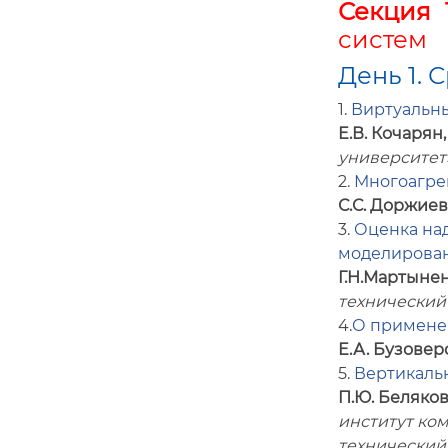
Секция 
систем
День 1. С
1.
Виртуальны
Е.В. Кочарян
университет
2.
Многоагре
С.С. Доржиев
3.
Оценка на
моделирова
Г.Н.Мартыне
технический
4.
О примене
Е.А. Бузоверо
5.
Вертикальн
П.Ю. Беляко
институт ко
технический