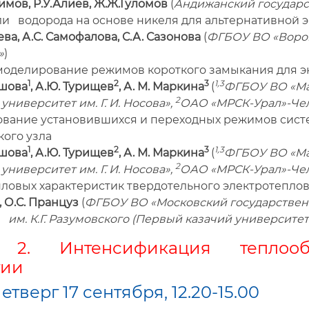
мов, Р.У.Алиев, Ж.Ж.Гуломов
(
Андижанский государс
ли водорода на основе никеля для альтернативной 
ева, А.С. Самофалова, С.А. Сазонова
(
ФГБОУ ВО «Ворон
»
)
 моделирование режимов короткого замыкания для эн
1
2
3
1,3
ашова
, А.Ю. Турищев
, А. М. Маркина
(
ФГБОУ ВО «Ма
2
университет им. Г. И. Носова»,
ОАО «МРСК-Урал»-Че
ование установившихся и переходных режимов сист
кого узла
1
2
3
1,3
ашова
, А.Ю. Турищев
, А. М. Маркина
(
ФГБОУ ВО «Ма
2
университет им. Г. И. Носова»,
ОАО «МРСК-Урал»-Че
епловых характеристик твердотельного электротепло
, О.С. Пранцуз
(
ФГБОУ ВО «Московский государствен
им. К.Г. Разумовского (Первый казачий университет
 2. Интенсификация теплооб
гии
етверг 17 сентября, 12.20-15.00