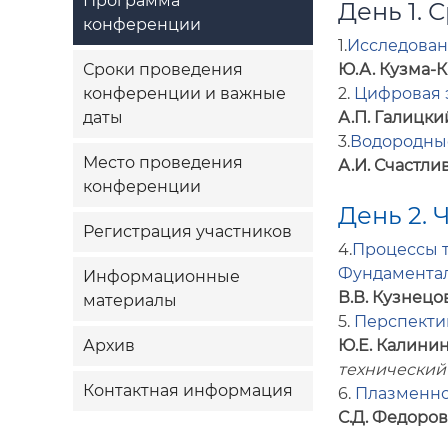
Программа
День 1. С
конференции
1.
Исследован
Сроки проведения
Ю.А. Кузма-
конференции и важные
2.
Цифровая э
даты
А.П. Галицки
3.
Водородные
Место проведения
А.И. Счастли
конференции
День 2. 
Регистрация участников
4.
Процессы т
Фундаментал
Информационные
В.В. Кузнецо
материалы
5.
Перспекти
Архив
Ю.Е. Калинин
технический
Контактная информация
6.
Плазменно
С.Д. Федоров