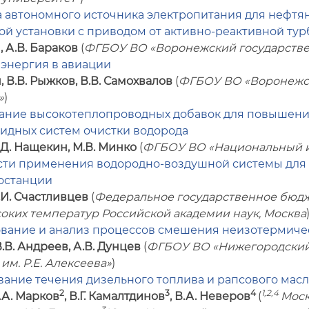
 автономного источника электропитания для нефтя
ой установки с приводом от активно-реактивной ту
, А.В. Бараков
(
ФГБОУ ВО «Воронежский государстве
энергия в авиации
, В.В. Рыжков, В.В. Самохвалов
(
ФГБОУ ВО «Воронежск
»
)
ание высокотеплопроводных добавок для повышени
идных систем очистки водорода
.Д. Нащекин, М.В. Минко
(
ФГБОУ ВО «Национальный и
ти применения водородно-воздушной системы для 
останции
А.И. Счастливцев
(
Федеральное государственное бюд
соких температур Российской академии наук, Москва
ание и анализ процессов смешения неизотермическ
В.В. Андреев, А.В. Дунцев
(
ФГБОУ ВО «Нижегородский
им. Р.Е. Алексеева»
)
ание течения дизельного топлива и рапсового масл
2
3
4
1,2,4
В.А. Марков
, В.Г. Камалтдинов
, В.А. Неверов
(
Моск