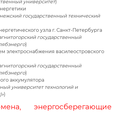
твенный университет
)
энергетики
ежский государственный технический
ергетического узла г. Санкт-Петербурга
гнитогорский государственный
лябэнерго
)
ем электроснабжения василеостровского
гнитогорский государственный
лябэнерго
)
вого аккумулятора
ный университет технологий и
)»
)
мена, энергосберегающие