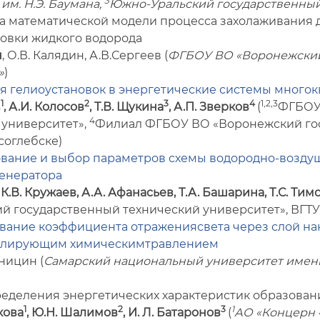
3
им. Н.Э. Баумана,
Южно-Уральский государственный
тка математической модели процесса захолаживания
овки жидкого водорода
н
, О.В. Калядин, А.В.Сергеев (
ФГБОУ ВО «Воронежский
»
)
я гелиоустановок в энергетические системы много
1
2
3
4
1,2,3
в
, А.И. Колосов
, Т.В. Щукина
, А.П. Зверков
(
ФГБОУ
4
 университет»,
Филиал ФГБОУ ВО «Воронежский гос
соглебске)
вание и выбор параметров схемы водородно-воздуш
генератора
К.В. Кружаев, А.А. Афанасьев, Т.А. Башарина, Т.С. Тим
й государственный технический университет», ВГТУ
ание коэффициента отражениясвета через слой на
улирующим химическимтравлением
ницин (
Самарский национальный университет имени 
пределения энергетических характеристик образован
1
2
3
1
кова
, Ю.Н. Шалимов
, И. Л. Батаронов
(
АО «Концерн 